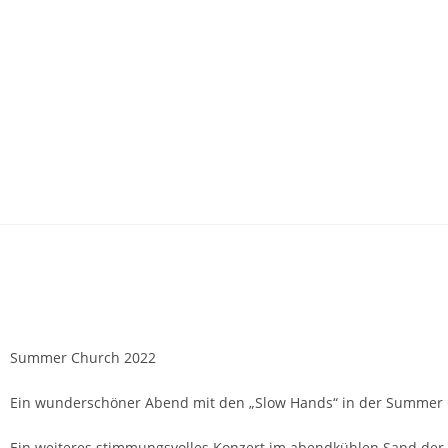
Summer Church 2022
Ein wunderschöner Abend mit den „Slow Hands“ in der Summer C
Ein weiteres stimmungsvolles Konzert im abendkühlen Sand der