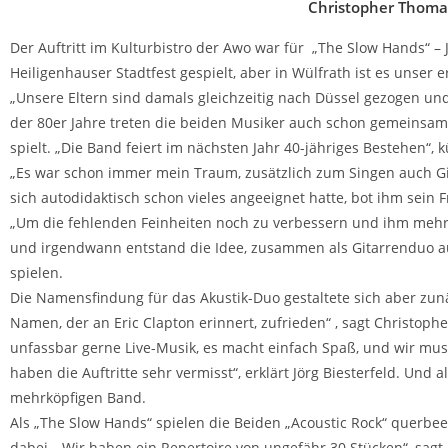
Christopher Thomas
Der Auftritt im Kulturbistro der Awo war für „The Slow Hands“ –
Heiligenhauser Stadtfest gespielt, aber in Wülfrath ist es unser e
„Unsere Eltern sind damals gleichzeitig nach Düssel gezogen und
der 80er Jahre treten die beiden Musiker auch schon gemeinsam m
spielt. „Die Band feiert im nächsten Jahr 40-jähriges Bestehen“,
„Es war schon immer mein Traum, zusätzlich zum Singen auch Git
sich autodidaktisch schon vieles angeeignet hatte, bot ihm sein 
„Um die fehlenden Feinheiten noch zu verbessern und ihm mehr 
und irgendwann entstand die Idee, zusammen als Gitarrenduo auf
spielen.
Die Namensfindung für das Akustik-Duo gestaltete sich aber zunä
Namen, der an Eric Clapton erinnert, zufrieden“ , sagt Christo
unfassbar gerne Live-Musik, es macht einfach Spaß, und wir mus
haben die Auftritte sehr vermisst“, erklärt Jörg Biesterfeld. Un
mehrköpfigen Band.
Als „The Slow Hands“ spielen die Beiden „Acoustic Rock“ querbeet
dabei. „Wir haben ein Repertoire von ungefähr 30 Stücken“, sag