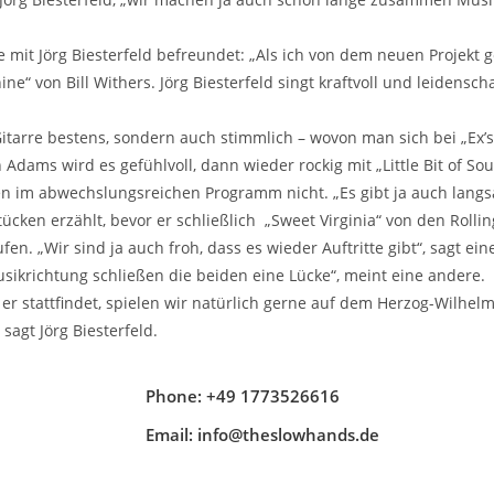
 mit Jörg Biesterfeld befreundet: „Als ich von dem neuen Projekt 
ine“ von Bill Withers. Jörg Biesterfeld singt kraftvoll und leidensc
itarre bestens, sondern auch stimmlich – wovon man sich bei „Ex’s
ams wird es gefühlvoll, dann wieder rockig mit „Little Bit of Soul“
 im abwechslungsreichen Programm nicht. „Es gibt ja auch langsa
tücken erzählt, bevor er schließlich „Sweet Virginia“ von den Rolli
n. „Wir sind ja auch froh, dass es wieder Auftritte gibt“, sagt eine
ikrichtung schließen die beiden eine Lücke“, meint eine andere.
 stattfindet, spielen wir natürlich gerne auf dem Herzog-Wilhelm
sagt Jörg Biesterfeld.
Phone: +49 1773526616
Email: info@theslowhands.de
homas