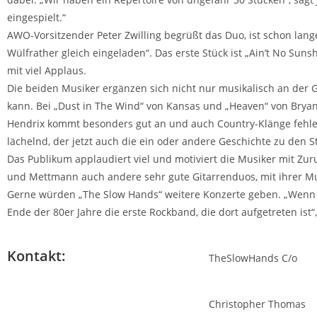
eingespielt.“
AWO-Vorsitzender Peter Zwilling begrüßt das Duo, ist schon lange
Wülfrather gleich eingeladen“. Das erste Stück ist „Ain’t No Sunsh
mit viel Applaus.
Die beiden Musiker ergänzen sich nicht nur musikalisch an der G
kann. Bei „Dust in The Wind“ von Kansas und „Heaven“ von Bryan Ad
Hendrix kommt besonders gut an und auch Country-Klänge fehlen
lächelnd, der jetzt auch die ein oder andere Geschichte zu den S
Das Publikum applaudiert viel und motiviert die Musiker mit Zurufe
und Mettmann auch andere sehr gute Gitarrenduos, mit ihrer Mus
Gerne würden „The Slow Hands“ weitere Konzerte geben. „Wenn er
Ende der 80er Jahre die erste Rockband, die dort aufgetreten ist“, 
Kontakt:
TheSlowHands C/o
Christopher T