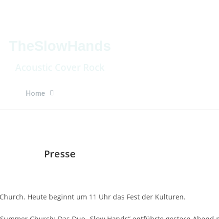
TheSlowHands
Acoustic Cover Rock
Home
Presse
hurch. Heute beginnt um 11 Uhr das Fest der Kulturen.
 Summer Church: Das Duo „Slow Hands“ entführte gestern Abend m