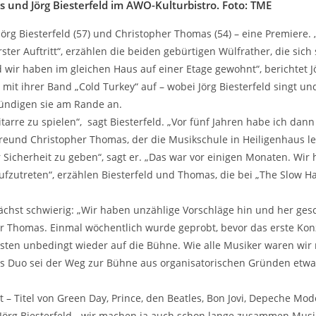
 und Jörg Biesterfeld im AWO-Kulturbistro. Foto: TME
 Jörg Biesterfeld (57) und Christopher Thomas (54) – eine Premiere
rster Auftritt“, erzählen die beiden gebürtigen Wülfrather, die sich
 wir haben im gleichen Haus auf einer Etage gewohnt“, berichtet Jö
it ihrer Band „Cold Turkey“ auf – wobei Jörg Biesterfeld singt u
 kündigen sie am Rande an.
arre zu spielen“, sagt Biesterfeld. „Vor fünf Jahren habe ich da
Freund Christopher Thomas, der die Musikschule in Heiligenhaus lei
Sicherheit zu geben“, sagt er. „Das war vor einigen Monaten. Wi
zutreten“, erzählen Biesterfeld und Thomas, die bei „The Slow H
chst schwierig: „Wir haben unzählige Vorschläge hin und her gesch
pher Thomas. Einmal wöchentlich wurde geprobt, bevor das erste Ko
sten unbedingt wieder auf die Bühne. Wie alle Musiker waren wir
d als Duo sei der Weg zur Bühne aus organisatorischen Gründen etwa
 – Titel von Green Day, Prince, den Beatles, Bon Jovi, Depeche Mod
t Jörg Biesterfeld, „wir machen ja auch schon lange zusammen Mus